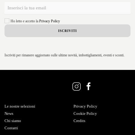
Ho letto e accetto la
Privacy Policy
Iscriviti per rimanere aggiornato sulle ultime novità, imbottigliamenti, eventi e sconti.
Le nostre selezioni
Privacy Policy
News
Cookie Policy
Chi siamo
Credits
Contatti