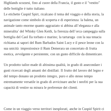
Highlands scozzesi, fino al cuore della Francia,
il gusto e il
“vestito”
delle bottiglie è tutto italiano
.
Le etichette Cuspid Spirt, ricalcano il tema del viaggio e della storia, la
navigazione come simbolo di scoperta e di esperienza:
la balena
, un
animale tanto enorme quanto aggraziato si abbina all’eleganza e alla
mineralita’ del
Whisky Glen Keith
, la fierezza dell’
orca
campeggia sulla
bottiglia del
Caol Ila torbato e marino
;
la tartaruga
con la sua tenacia
richiama ai sapori del
Rum Barbados Saint Lucy
e
il pesce leone
con la
sua unicità impreziosisce il
Rum Demerara
un concertato di frutta
esotica, avvolgente e persistente, con un gusto difficile da dimenticare.
Un prodotto tailor-made di altissima qualità, in grado di assecondare i
gusti ricercati degli amanti dei distillati. Il frutto del lavoro del legno e
del tempo donano un prodotto integro, puro e allo stesso tempo
estremamente versatile in grado di avvicinare anche i neofiti per la sua
capacità di vestire su misura le preferenze dei clienti.
Come in un viaggio verso territori inesplorati, anche in Cuspid Spirit ci