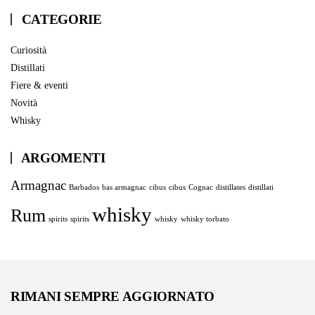
CATEGORIE
Curiosità
Distillati
Fiere & eventi
Novità
Whisky
ARGOMENTI
Armagnac
Barbados
bas armagnac
cibus
cibus
Cognac
distillates
distillati
whisky
Rum
spirits
spirits
whisky
whisky torbato
RIMANI SEMPRE AGGIORNATO