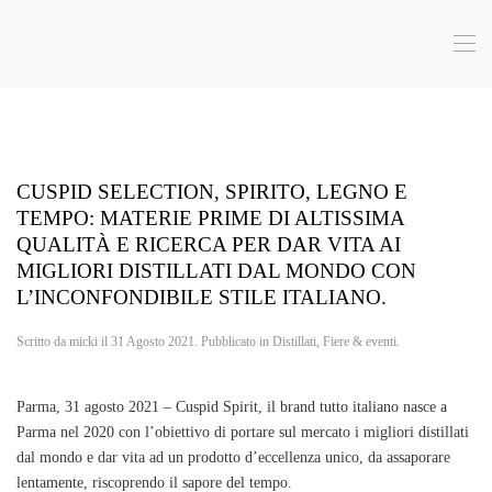
Skip to main content
CUSPID SELECTION, SPIRITO, LEGNO E
TEMPO: MATERIE PRIME DI ALTISSIMA
QUALITÀ E RICERCA PER DAR VITA AI
MIGLIORI DISTILLATI DAL MONDO CON
L’INCONFONDIBILE STILE ITALIANO.
Scritto da
micki
il
31 Agosto 2021
. Pubblicato in
Distillati
,
Fiere & eventi
.
Parma, 31 agosto 2021 – Cuspid Spirit, il brand tutto italiano nasce a
Parma nel 2020 con l’obiettivo di portare sul mercato
i migliori distillati
dal mondo e dar vita ad un prodotto d’eccellenza unico
, da assaporare
lentamente, riscoprendo il sapore del tempo.